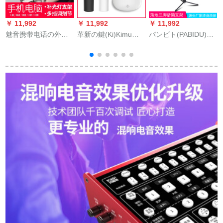
￥ 11,992
￥ 11,992
￥ 11,992
￥
魅音携带电话の外付
革新の鍵(Ki)Kimu
パンビト(PABIDU)専
i
けオーストリア・デ
009无线マイク家庭用
门ステムジッマシン
ュカートドのラジオ
テレビアンK歌神器第
ホーン103
で歌を歌うよ。マイ
二家庭カラオケ会议
クの录音と歌のキャ
マイク白ダイバース
プターセパレート版
セト
（补光ラインプを持
っていた生放送サウ
ドについて）