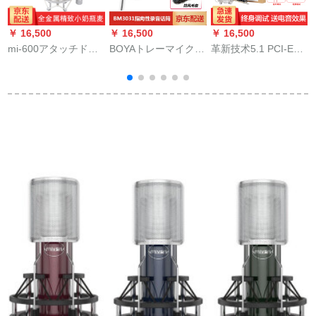
￥ 16,500
￥ 16,500
￥ 16,500
￥
mi-600アタッチド版
BOYAトレーマイクソ
革新技术5.1 PCI-Eサ
ミニボント·コーナ·マ
ニ-マイクの一眼レフ
ウドドSB 0060アー
イク·ピアノ·テ·ピア
メール「マイク」の
プドSN 0105スロト
ノピグ
指向性録音マイクを
にはK歌サウドカード
生の中で継続しま
ドドドデッド3セト3
す。マイク専门の集
セトが内蔵されてい
音博雅BY-BM 3031の
ます。
テ-プと利得机能のマ
イクです。