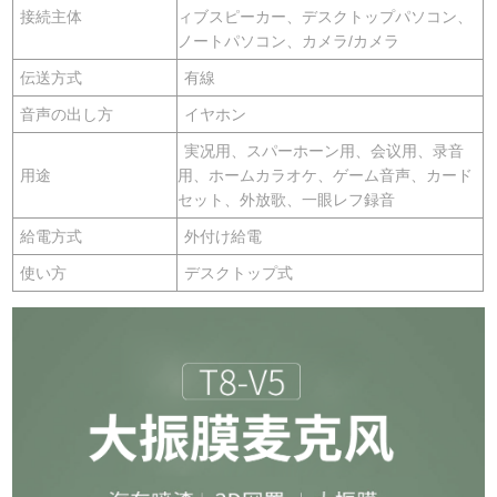
接続主体
ィブスピーカー、デスクトップパソコン、
ノートパソコン、カメラ/カメラ
伝送方式
有線
音声の出し方
イヤホン
実况用、スパーホーン用、会议用、录音
用途
用、ホームカラオケ、ゲーム音声、カード
セット、外放歌、一眼レフ録音
給電方式
外付け給電
使い方
デスクトップ式