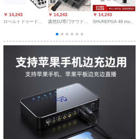
￥ 14,243
￥ 14,243
￥ 14,243
￥
ロベルトドゥードM 3
森然DJ専门サウドド
SHUREPGA 48 mu-
S
指向性小振膜マイク
の外付けオ・ディッ
Bing有線マイクスピ-
イ
ボース録音マイク音
カドの携帯帯生放送
チカラオケステ-ジ生
楽器コリックロック
音响カードドットコ
放送K歌マキPGA
ロックロックM 3+ロ
ムのキャラクターの
48(3メトール大三心
ベルトPRO標準装備
录音マイク全民カラ
線を送る)
オケ携帯电话のマイ
クの速さの手ぶれの
放送设备の名前を付
けてください。