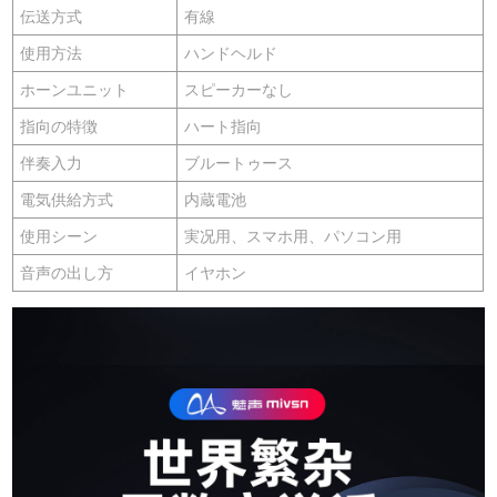
伝送方式
有線
使用方法
ハンドヘルド
ホーンユニット
スピーカーなし
指向の特徴
ハート指向
伴奏入力
ブルートゥース
電気供給方式
内蔵電池
使用シーン
実况用、スマホ用、パソコン用
音声の出し方
イヤホン