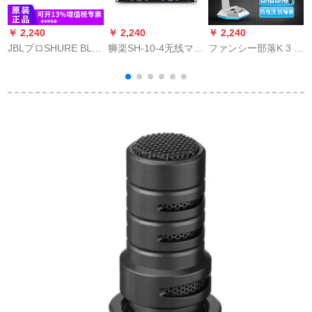
￥ 2,240
￥ 2,240
￥ 2,240
￥
JBLプロSHURE BLX
狮楽SH-10-4无线マイ
ファンシー部落K 3 S
T
24/PG 58/SM 58専门
ク真U段マキネを持っ
パソコンコーナーコ
は、ワヤンハードマ
ていて、ドホーンを
ーナーコーナー生放
イク会议用のライラ
つけたガチークをチ
送/チキUSBイートフ
ックBLX 24/PG 58で
ョウコク専门ステー
ュージョン月银を食
す。
ジ演出会议マイク本
べる
体+4本のハドマクを
持ちます。