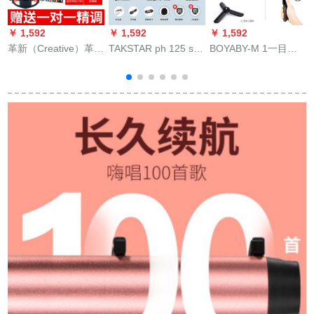
￥ 1,592
￥ 1,592
￥ 1,592
￥
革新（Creative）革新
TAKSTAR ph 125 s全
BOYABY-M 1一目レ
A 4サード7.1内蔵独
国民K歌携帯帯電話マ
フカメラカメラカメ
立5.1アナウサンシー
イク神器生放送歌唱
ラ撮影専门マイク携
ザーカラッケジット
設備オーストリアカ
帯帯生中継屋外ラジ
录音デスクPC生放送
ードドットコム
オンサー麦有線ハー
サントA 4サード+K
Android泛用マイク容
ン三脚セット
600セト
量麦高貴金+HD 2000
イヤホーン+三角サポ
トート