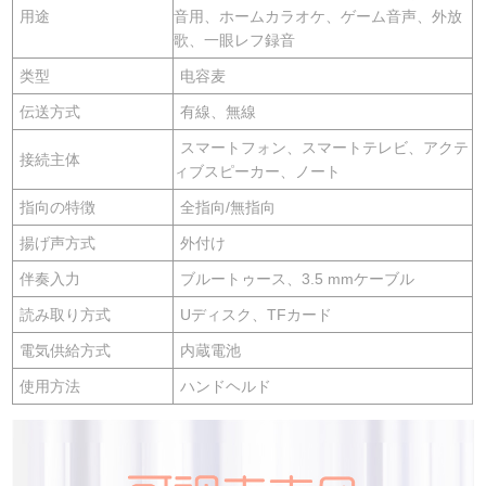
用途
音用、ホームカラオケ、ゲーム音声、外放
歌、一眼レフ録音
类型
电容麦
伝送方式
有線、無線
スマートフォン、スマートテレビ、アクテ
接続主体
ィブスピーカー、ノート
指向の特徴
全指向/無指向
揚げ声方式
外付け
伴奏入力
ブルートゥース、3.5 mmケーブル
読み取り方式
Uディスク、TFカード
電気供給方式
内蔵電池
使用方法
ハンドヘルド