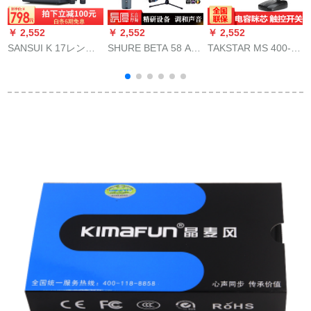
￥ 2,552
￥ 2,552
￥ 2,552
￥
SANSUI K 17レンテ
SHURE BETA 58 A墨
TAKSTAR MS 400-1
リージェッテレンレ
产のワルヤシリーズ
ガチー・パネクを标
ンテレコム携帯帯電
で家庭用K歌ギタの弾
准装备しています。
話マイクファミリー
き言叶りますな生放
Ktvオーストリア携帯
送设备のフルセイト
電話パソン泛用マイ
のサドカードドドに
クラ会議設備のお楽
秋葉原の5メナートと
しみ版
いうラインがありま
す。