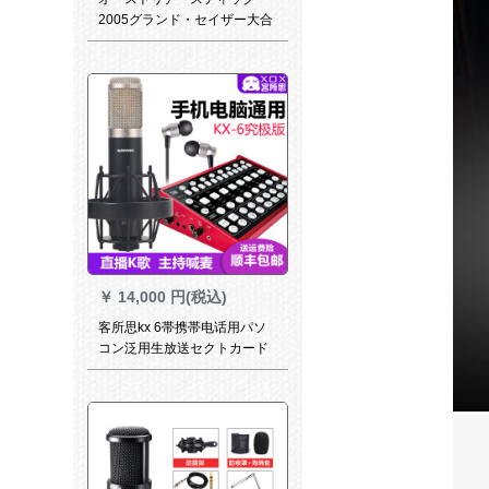
2005グランド・セイザー大合
唱キャバクラ・レコーディン
グマイク得胜電源セト
￥
14,000 円(税込)
客所思kx 6帯携帯电话用パソ
コン泛用生放送セクトカード
デスクスクスクは同K歌克6-7
です。