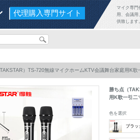
ンド
マイク専門
代理購入専門サイト
用、会議用
供致します
TAKSTAR）TS-720無線マイクホームKTV会議舞台家庭用
勝ち点（TAK
用K歌一引二
色を選択
ブラッ