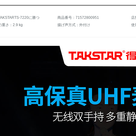
KSTARTS-7220に勝つ
商品番号：71572800951
店
重さ：2.9 kg
揚げ声方式：外付け
使