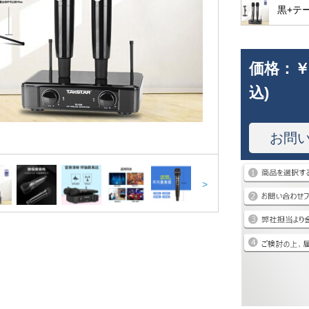
黒+テ
価格：
￥
込)
お問
>