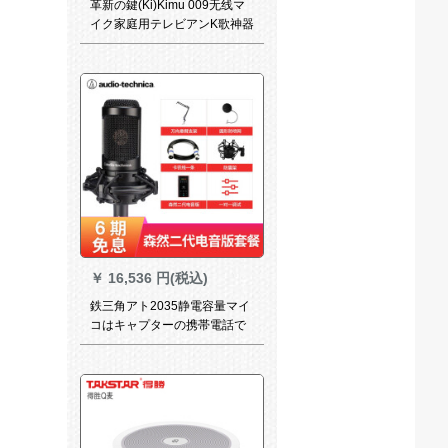
革新の鍵(Ki)Kimu 009无线マ
イク家庭用テレビアンK歌神器
第二家庭カラオケ会议マイク
白ダイバースセト
￥
16,536 円(税込)
鉄三角アト2035静電容量マイ
コはキャプターの携帯電話で
外付けオーカドドを生放送し
て歌を録音します。マイクの
専门设备はみななで森然と放
送します。