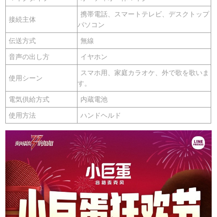
携帯電話、スマートテレビ、デスクトップ
接続主体
パソコン
伝送方式
無線
音声の出し方
イヤホン
スマホ用、家庭カラオケ、外で歌を歌いま
使用シーン
す。
電気供給方式
内蔵電池
使用方法
ハンドヘルド