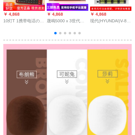
￥ 4,868
￥ 4,868
￥ 4,868
￥
10灯T 1携带电话のマ
晟鳴5000 x 3世代の
现代(HYUNDAI)V-8 U
イクサドドの生放送K
外でカラオケのアナ
段は8専门の无线マイ
歌宝コンデディンサ
ウサを置いて生放送
クテストでKTVステ
ービスPCの外付け设
した歌を歌ってハー
ィッチ司会会议を行
备调音台の速手キャ
ドウェルの电气音を
います。マイクは自
スターの歌の呼声マ
混ぜ合わせて呼ぶ。
由にグループに合せ
ット
ます。カステラサマ
サービスに连络しま
す。