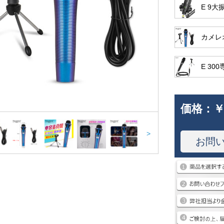
E 9
カメレ
E 3
価格：
￥
>
お問