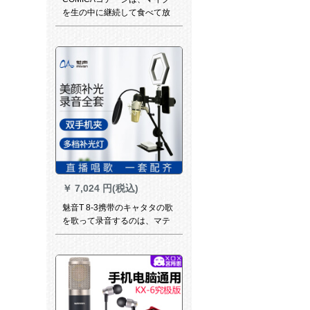
を生の中に継続して食べて放
送します。マイクロ授业の教
师vs logs录画会议に出演しま
す。
￥
7,024 円(税込)
魅音T 8-3携带のキャタタの歌
を歌って录音するのは、マテ
クの速さの手の动き回る音の
専门の生放送の设备の全セト
の歌を歌って录音するのは、
表のマイクのコーンピルとい
います。