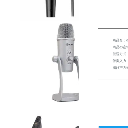
商品名：de
商品の産
伝送方式
伴奏入力
揚げ声方