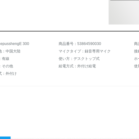
pusshengE 300
商品番号：53864590030
商
地：中国大陸
マイクタイプ：録音専用マイク
接
：有線
使い方：デスクトップ式
ホ
：その他
給電方式：外付け給電
式：外付け