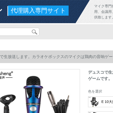
ンド
マイク専門
代理購入専門サイト
用、会議用
供致します
で生放送します。カラオケボックスのマイクは鶏肉の音响ゲー
デュスコで生
ゲームです。
色を選択
E 1