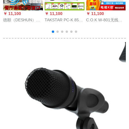
￥ 11,100
￥ 11,100
￥ 11,100
￥
徳順（DESHUN）料
TAKSTAR PC-K 850
C.O.K W-801无线マ
理人伝菜窓口トレン
キャクターコクーン
イクシステム家庭カ
バースタッドシェフ
ドドドダウンアイク
ラオケ携帯帯ブルル
食堂食事代所拡大音
ラクシPC携帯帯生放
ターゼW-801 A充电
器双方向5瓦：
送設備k歌サウド幻象
セトをプロにしま
236+内線2 m線
電源セント
す。