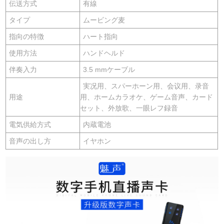
伝送方式
有線
タイプ
ムービング麦
指向の特徴
ハート指向
使用方法
ハンドヘルド
伴奏入力
3.5 mmケーブル
実况用、スパーホーン用、会议用、录音
用途
用、ホームカラオケ、ゲーム音声、カード
セット、外放歌、一眼レフ録音
電気供給方式
内蔵電池
音声の出し方
イヤホン