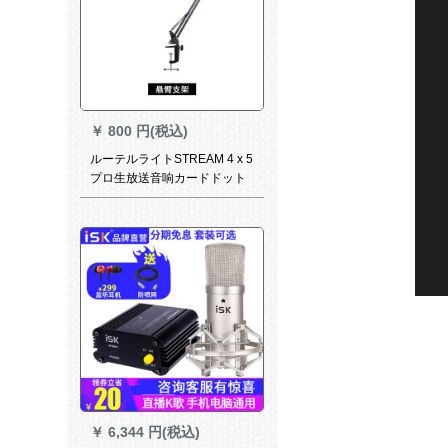
￥
800 円(税込)
ルーテルライトSTREAM 4 x 5
プロ生放送音响カードドット
コム外付けUSBパソコン录音
K歌携帯帯生放送メット生放送
标准配信
￥
6,344 円(税込)