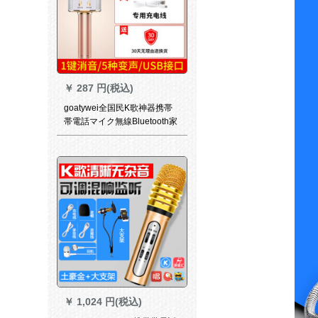
￥
287 円(税込)
goatywei全国民K歌神器携帯
帯電話マイク無線Bluetooth家
庭用歌を歌う子にマイクは
オ・ディオという一体型のパ
ソコディック汎用家庭用カラ
オケ【簡易版】土豪金を持
つ。
￥
1,024 円(税込)