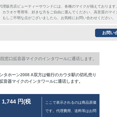
代理販売店ビューティーサウンドには、各種のマイクが揃えております
、カラオケ専用等、好きな方をご自由に選んでください、高音質のマイ
。もしご不明な点がございましたら、お気軽にお問い合わせください。
お問い
の病院窓口拡音器マイクのインタワールに通话します。
ンタホーン2008 A双方は银行のカウタ駅の切札売り
拡音器マイクのインタワールに通话します。
 1,744 円(税
ここで表示されるのは商品原価
です。代理費用、送料等はお問