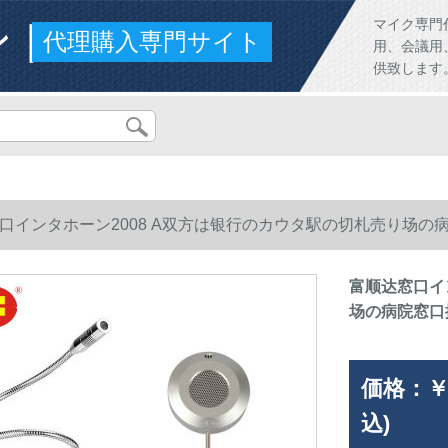
ンド
マイク専門
代理購入専門サイト
用、会議用
供致します
口インタホーン2008 A双方は银行のカウタ駅の切札売り场
富顺达窓口イ
场の病院窓口
価格：
￥
込)