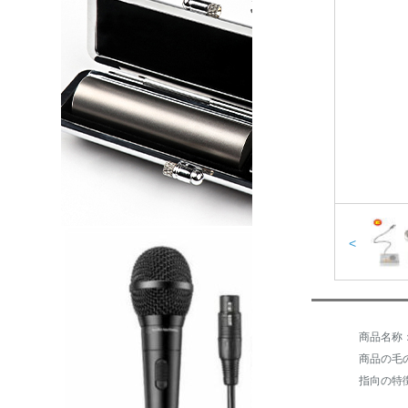
<
商品名称：
商品の毛の
指向の特