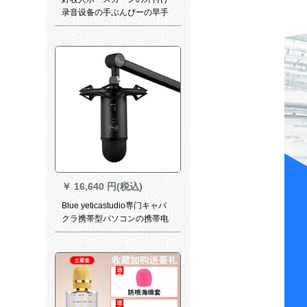
录音设备の手ぶんぴーの早手
ネトの赤いアネウサと同じ大
振膜メック
￥
16,640 円(税込)
Blue yeticastudio専门キャバ
クラ携帯型パソコンの携帯电
话の录音は、つけます
yeticastudio黒で挿入します。