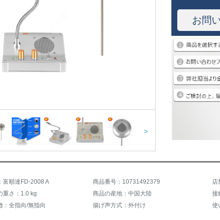
お問
>
富順達FD-2008 A
商品番号：10731492379
店
重さ：1.0 kg
商品の産地：中国大陸
接
徴：全指向/無指向
揚げ声方式：外付け
使