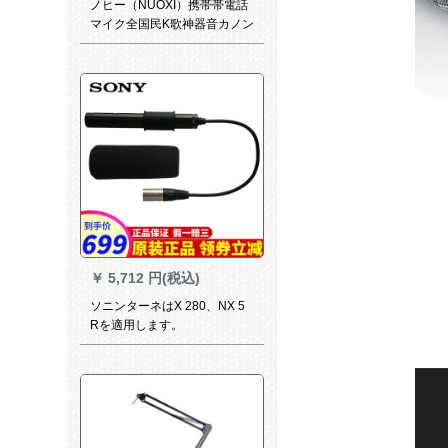
ノヒー（NUOXI）携帯帯電話
マイク全国民K歌神器音カノン
ドキャクター・パッシタ付の
マリンポーリングミュージッ
クビデオアウトレット
￥
5,712 円(税込)
ソニンターネはX 280、NX 5
Rを適用します。