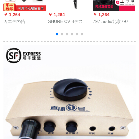
￥ 1,264
￥ 1,264
￥ 1,264
￥
カエデの笛
SHURE CV-Bデステ
797 audio北京797
（Saramonic）カエ
ィック会議マイク台
AUDIO M 3 M 5录音K
デの笛は、キヤノン
座CVG 12 CVG 18
歌生放送キャバクタ
のニコンの一眼レフ
CVG 12 RSネクマイ
ー吹替え用容量マイ
の无线の麦ソニの専
クCVG 18 RS-B/Cス
クM 5+MAYA22
门のカメレオンのフ
トール
ァッションビルの襟
を引いてくれまし
た。マイクの携帯电
话を胁します。カエ
デの笛を生放送しま
す。