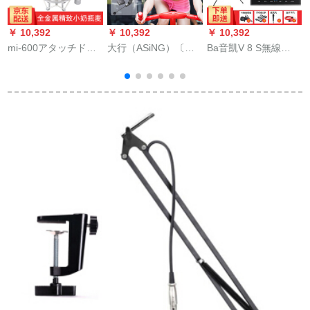
￥ 10,392
￥ 10,392
￥ 10,392
￥
mi-600アタッチド版
大行（ASiNG）〔シ
Ba音凱V 8 S無線
B
ミニボント·コーナ·マ
ャント〕無線マイク
Bluetooth携帯帯電話
U
イク·ピアノ·テ·ピア
リンダ防水防汗耳掛
パソコンァ·ディッカ·
ク
ノピグ
式動感自動転車スポ
ド·スト·スト·生放送
U
スポーツツムのスッ
外付けコカ·パンチ生
ポン
放送と呼ばれる録音K
歌キャクター·マイク
装置V 8 SE 300美顔
ソース