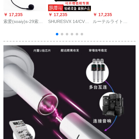
￥ 17,235
￥ 17,235
￥ 17,235
￥
索爱(soaiy)s-29索爱
SHURESVX 14/CVL
ルーテルライト
拡声器はジットの教
携带帯ワイヤレーさ
STREAM 4 x 5プロ生
M
师用ケベルブロック
んが胸マイクを教え
放送サウンドトラッ
を标准装备していま
てくれます。
クトラックトラック
す。
トラックトラックト
ラックトラックトラ
ックトラックトラッ
クトラックトラック
+
トラックトラックト
ラックトラックトラ
ックトラックトラッ
クトラックトラック
トラック携帯テープ
泛用外付けで全セク
ト录音室変声K歌黒色