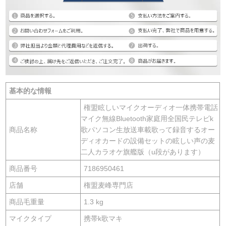
基本的な情報
権盟眩しいマイクオーディオ一体携帯電話
マイク無線Bluetooth家庭用全国民テレビk
商品名称
歌パソコン生放送車載歌って録音するオー
ディオカードの設備セットの眩しい声の麦
二人カラオケ旗艦版（u段があります）
商品番号
7186950461
店舗
権盟麦峰専門店
商品毛重量
1.3 kg
マイクタイプ
携帯k歌マキ