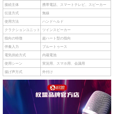
接続主体
携帯電話、スマートテレビ、スピーカー
伝送方式
無線
使用方法
ハンドヘルド
クラクションユニット
ツインスピーカー
指向の特徴
超ハート型の指向
伴奏入力
ブルートゥース
電気供給方式
内蔵電池
使用シーン
実況用、スマホ用、会議用
揚げ声方式
外付け