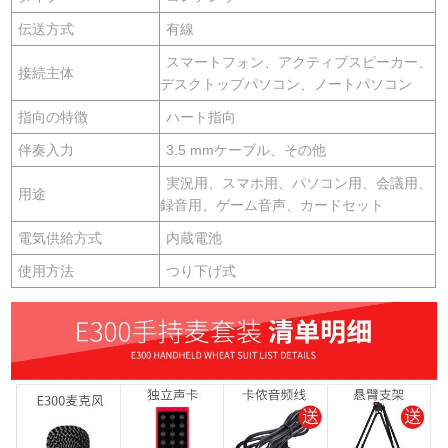
伝送方式
有線
スマートフォン、アクティブスピーカー、
接続主体
デスクトップパソコン、ノートパソコン
指向の特徴
ハート指向
伴奏入力
3.5 mmケーブル、その他
実況用、スマホ用、パソコン用、会議用、
用途
録音用、ゲーム音声、カードセット
電気供給方式
内蔵電池
使用方法
つり下げ式