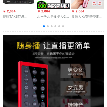
￥ 2,064
￥ 2,064
￥ 2,064
￥
得胜TAKSTAR
ルーテルテルテル240
良牧人KV帯携帯電話
T
Takstar/胜ちTC-4 R
携帯帯キャクター生
の全国民のマイクカ
マイクは、4つの会议
放送设备フルセイル
ラッケを歌にしまし
ステージでシャント
ドドカードドッド240
ょう。录音専门はオ
を持っています。
ーストリアディック
の生放送设备のセク
トを内蔵していま
す。