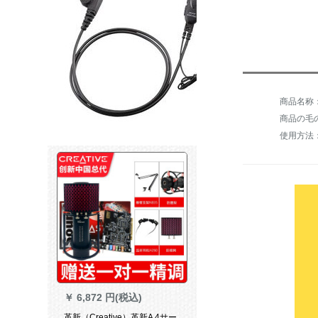
商品名称：
商品の毛の
使用方法
￥
6,872 円(税込)
革新（Creative）革新A 4サー