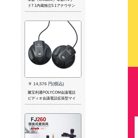
ド7.1内蔵独立5.1アナウサン
シーザーカラッケジット录音
デスクPC生放送サントA 4サ
ード+K 600セト
￥
14,576 円(税込)
騰宝利通POLYCOM会議電話
ビディオ会議電話拡張型マイ
ク