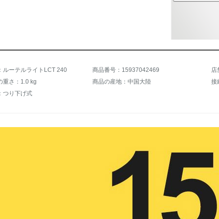
ルーテルライトLCT 240
商品番号：15937042469
店
重さ：1.0 kg
商品の産地：中国大陸
：つり下げ式