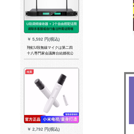
￥
5,592 円(税込)
翔虹U段無線マイクは第二四
十八専門家会議舞台結婚祝公
演KTV防音司会の家庭用マイ
クと自由にグループみ合わせ
て、第二公式標準装備を提供
します。
￥
2,792 円(税込)