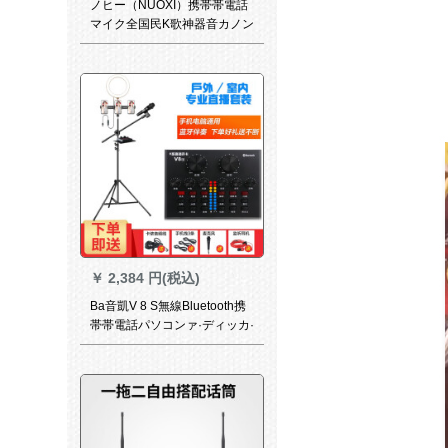
ノヒー（NUOXI）携帯帯電話
マイク全国民K歌神器音カノン
ドキャクター・パッシタ付の
マリンポーリングミュージッ
クビデオアウトレット
￥
2,384 円(税込)
Ba音凱V 8 S無線Bluetooth携
帯帯電話パソコンァ·ディッカ·
ド·スト·スト·生放送外付けコ
カ·パンチ生放送と呼ばれる録
音K歌キャクター·マイク装置V
8 SE 300美顔ソース