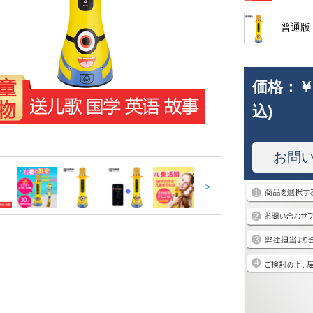
普通版
価格：
￥
込)
お問
>