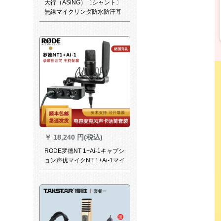
大行（ASiNG）〔シャント〕
無線マイクリンダ防水防汗耳
掛式動感自動転車スポスポー
ツツムのスッポン
￥
18,240 円(税込)
RODE罗德NT 1+Ai-1キャプシ
ョン声优マイクNT 1+Ai-1マイ
ク