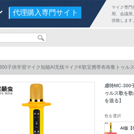
ンド
マイク専門
代理購入専門サイト
用、会議用
供致します
-300子供学習マイク知能AI无线マイクK歌宝携带布布鲁トゥル
る】
虐待MC-3
ゥルス歌を歌
を送る】
色を選択
AI版