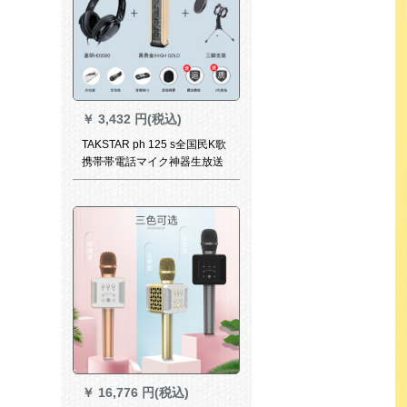
￥
3,432 円(税込)
TAKSTAR ph 125 s全国民K歌
携帯帯電話マイク神器生放送
歌唱設備オーストリアカード
ドットコムAndroid泛用マイク
容量麦高貴金+HD 2000イヤホ
ーン+三角サポトート
￥
16,776 円(税込)