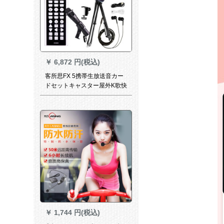
￥
6,872 円(税込)
客所思FX 5携帯生放送音カー
ドセットキャスター屋外K歌快
手映客山椒電音マキ設備（専
門級磁気K歌叫びセット）FX
5+Mc 300セット
￥
1,744 円(税込)