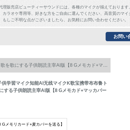
代理販売店ビューティーサウンドには、各種のマイクが揃えております
、カラオケ専用等、好きな方をご自由に選んでください、高音質のマイ
。もしご不明な点がございましたら、お気軽にお問い合わせください。
お問い
ス歌を歌にする子供朗読主宰AI版【8 Gメモカド+マッ
00子供学習マイク知能AI无线マイクK歌宝携带布布鲁ト
にする子供朗読主宰AI版【8 Gメモカド+マッカバー
【8 Gメモリカード+麦カバーを送る】