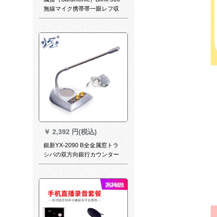
無線マイク携帯帯一眼レフ収
音小蜂マイク
￥
2,392 円(税込)
銀新YX-2090 B全金属窓トラ
シバの双方向銀行カウンター
病院駅の有料窓口拡声器の大
出力ケ-ブマクの窓口