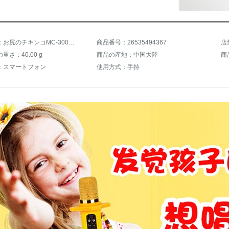
商品名称：お尻のチキンコMC-300子供学習マイク知能AI無線マイクK歌宝携帯ブルートゥースの歌を歌う子供朗読司会AI版【8 Gメモリカード+麦カバーを送る】
商品番号：26535494367
店
重さ：40.00 g
商品の産地：中国大陸
商
：スマートフォン
使用方式：手持