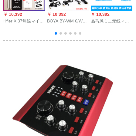
￥ 10,392
￥ 10,392
￥ 10,392
￥
Hfier X 37無線マイク
BOYA BY-WM 6/WM
晶马风ミニ无线マイ
ドレビK歌全国民カラ
8小型蜜蜂无线リーダ
クスティッチ会教师
オ携帯帯電話マイク
ーチャック一眼レフ
授业用ジットのジッ
無線Bluetoothマイク
カメラvsロゴ动画撮
トに生中継されま
ラ一体屋外でシンパ
影集音携帯生放送麦
す。先生はオデュオ
ンを歌うこと。
BY-WM 8ズルハチ
机能でサウドデカの
マルチ教室を使っ
て、6.35にダクトを
します。