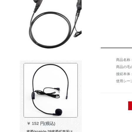
商品の毛の
接続本体
使用シー
￥
152 円(税込)
索爱(soaiy)s-29索爱拡声器は