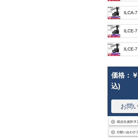
ILCA
ILCE
ILCE-
価格：
￥
込)
お問