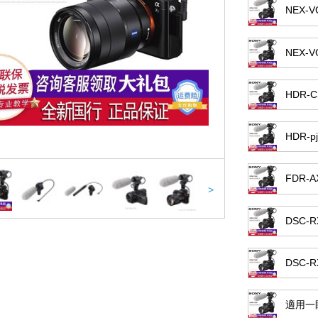
NEX-
NEX-
HDR-
HDR-
FDR-
>
DSC-
DSC-
適用一眼