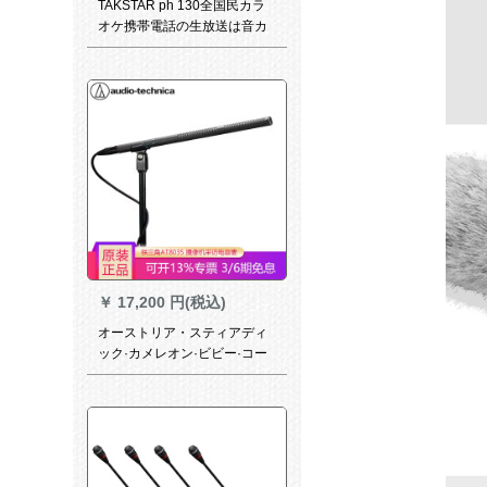
TAKSTAR ph 130全国民カラ
オケ携帯電話の生放送は音カ
ドの音を収录して耳を返しま
す。変声器のコーンデサのコ
ーダンサーの黒の標準装備+鼎
驰のそばにいるのはイヤで
す。
￥
17,200 円(税込)
オーストリア・スティアディ
ック·カメレオン·ビビー·コー
ンデザン·麦公式入札