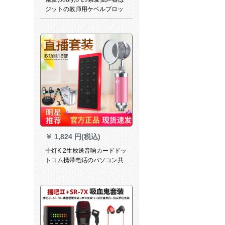
ジットの教师用ケベルブロッ
クを标准装备しています。
￥
1,824 円(税込)
十灯K 2生放送音响カードドッ
トコム携帯电话のパソコン共
通の早手で麦を叫んで歌を歌
っています。地鶏ゲムの音响
専用の外付け设备の変声器室
内キャスターセバスジット
【ラッキトラック】