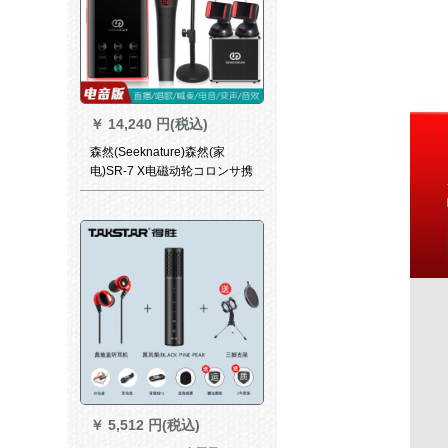
￥
14,240 円(税込)
森然(Seeknature)森然(家
电)SR-7 X电磁动轮コロンサ携
帯帯电话PCサントドK歌生放
送フル麦通用二代目电音版
+SR-7 X吸血鬼セイント
￥
5,512 円(税込)