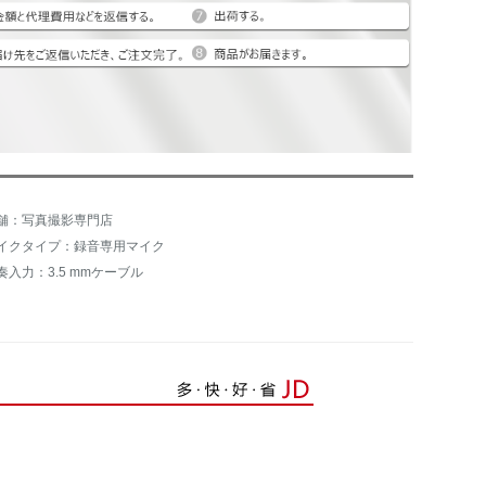
舗：写真撮影専門店
イクタイプ：録音専用マイク
奏入力：3.5 mmケーブル