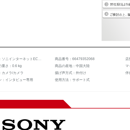
商品名称：ソニインターネットECM-CG 60
商品番号：66479352068
店
重さ：0.6 kg
商品の産地：中国大陸
マ
：カメラ/カメラ
揚げ声方式：外付け
伴
ン：インタビュー専用
使用方法：サポート式