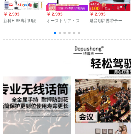
￥ 2,993
￥ 2,993
￥ 2,993
￥
新科H 85専门U段无
オーストリア・ステ
魅音I播2携带テープ
B
线マイク四家庭会议
ィアディック·カメレ
オセローディック生
ダンス演出司会K歌动
オン·ビビー·コーンデ
放送セト歌マキ手唱
轮式マイクH 85本体
ザン·麦公式入札
バードボーイズ通称
+1本のガチチョウ首
ビムアネンサー录音
式+3本の持ち式公式
装置サウドカースト
标准装备
生放送全セト生放送
全セトI播2(単品)