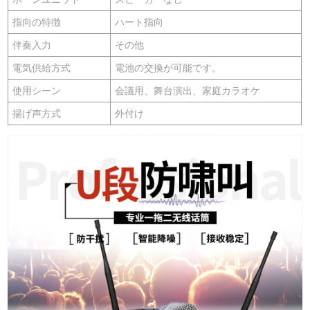
指向の特徴
ハート指向
伴奏入力
その他
電気供給方式
電池の交換が可能です。
使用シーン
会議用、舞台演出、家庭カラオケ
揚げ声方式
外付け