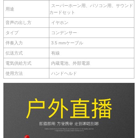
スーパーホーン用、パソコン用、サウンド
用途
カードセット
音声の出し方
イヤホン
タイプ
コンデンサー
伴奏入力
3.5 mmケーブル
伝送方式
有線
電気供給方式
内蔵電池、外部電源
使用方法
ハンドヘルド