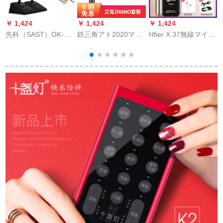
￥ 1,424
￥ 1,424
￥ 1,424
￥
先科（SAST）OK-32
鉄三角アト2020マイ
Hfier X 37無線マイク
鉄
Aは二無線デビュー会
カーパシタ·カラオケ
ドレビK歌全国民カラ
議のマイクを引く
录音录音オーストリ
オ携帯帯電話マイク
と、無線のガチーユ
アディック·サウンド
無線Bluetoothマイク
がネットのマイクが
トラック·サウンドト
ラ一体屋外でシンパ
二デビュー式のマイ
ラック
ンを歌うこと。
クを引く。