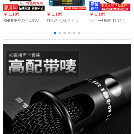
￥ 1,185
￥ 1,185
￥ 1,185
￥
SHURESVX 14/CVL
TKLの无线マイクは8
ソニーUWP-D 11リ-
携带帯ワイヤレーさ
Uの周波数を调整しま
ド無線マイク(蜂)無線
んが胸マイクを教え
すと、二マルクを引
マイク単独マイク線
てくれます。
いてしまいます。四
胸の麦の长距离会议
室シストのガチーを
持って、襟と头を持
って舞台の演出をし
ます。クラクショウ
を防ぐために、周波
数を調整します。