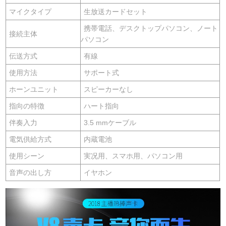
マイクタイプ
生放送カードセット
携帯電話、デスクトップパソコン、ノート
接続主体
パソコン
伝送方式
有線
使用方法
サポート式
ホーンユニット
スピーカーなし
指向の特徴
ハート指向
伴奏入力
3.5 mmケーブル
電気供給方式
内蔵電池
使用シーン
実况用、スマホ用、パソコン用
音声の出し方
イヤホン