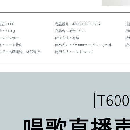
音T 600
商品番号：48063636323762
店
3.0 kg
商品名：魅音T 600
コンデンサー
伝送方式：有線
徴：ハート指向
伴奏入力：3.5 mmケーブル、その他
読
方式：内蔵電池、外部電源
使用方法：ハンドヘルド