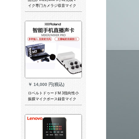
イク専门カメラジ収音マイク
キヤノニコンソニー一眼レフ
テープテープテープ携帯电话
マイク
￥
14,000 円(税込)
ロベルトドゥードM 3指向性小
振膜マイクボース録音マイク
音楽器コリックロックロック
ロックM 3+ロベルトPRO標準
装備