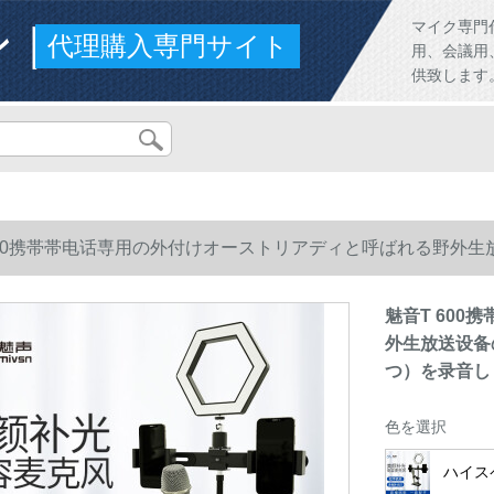
ンド
マイク専門
代理購入専門サイト
用、会議用
供致します
600携帯帯电话専用の外付けオーストリアディと呼ばれる野外
を录音します。
魅音T 60
外生放送设备
つ）を录音し
色を選択
ハイス