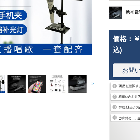
携帯電
価格：
￥
込)
お問
>