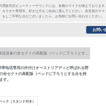
代理販売店ビューティーサウンドには、各種のマイクが揃えております
、カラオケ専用等、好きな方をご自由に選んでください、高音質のマイ
。もしご不明な点がございましたら、お気軽にお問い合わせください。
お問い
生放送设备の全セクトの高配版（ベッドに下ろうとする
0携帯帯电话専用の外付けオーストリアディと呼ばれる野
の全セクトの高配版（ベッドに下ろうとする台を持
ます。
ペック（スタンド付き）