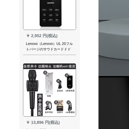
￥
2,952 円(税込)
Lenovo（Lenovo）UL 20フル
トバージのサウドカードドド
携帯电话生放送K歌设备のフル
パスパスパスパスの呼声変音
特别効果神器
￥
13,896 円(税込)