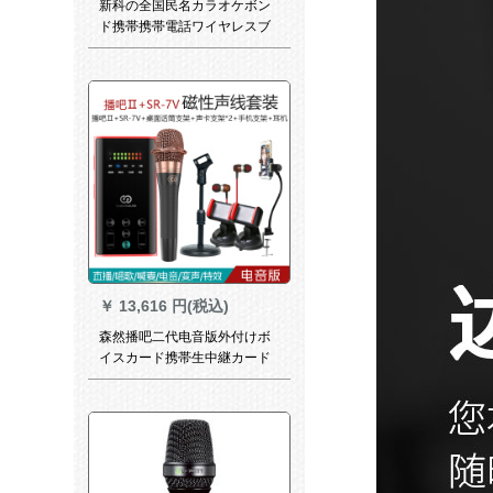
新科の全国民名カラオケボン
ド携帯携帯電話ワイヤレスブ
エルトゥドゥンストストスト
ストストストストイム車カー
ディオ一体マイク生放送音カ
ド全能マイク録音児家庭用テ
レカケムカーカーカーカーテ
オ標準装備
￥
13,616 円(税込)
森然播吧二代电音版外付けボ
イスカード携帯生中継カード
セットキャスター录音マイク
全民k歌携帯電話マイク速手振
れ生放送コールデバイスセッ
ト播送バーII电音版+SR-7 Vセ
ット