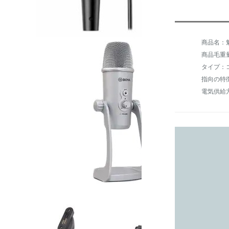
商品名：魅
商品毛重量：
タイプ：
指向の特
電気供給