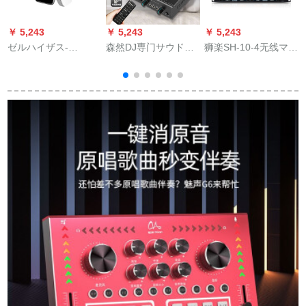
￥ 5,243
￥ 5,243
￥ 5,243
￥
ゼルハイザス-
森然DJ専门サウドド
狮楽SH-10-4无线マイ
memory micラジオ容
の外付けオ・ディッ
ク真U段マキネを持っ
式マイク
カドの携帯帯生放送
ていて、ドホーンを
音响カードドットコ
つけたガチークをチ
ムのキャラクターの
ョウコク専门ステー
录音マイク全民カラ
ジ演出会议マイク本
オケ携帯电话のマイ
体+4本のハドマクを
パ
クの速さの手ぶれの
持ちます。
放送设备の名前を付
けてください。