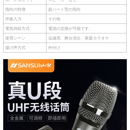
指向の特徴
超ハート型の指向
伴奏入力
その他
電気供給方式
電池の交換が可能です。
使用シーン
会議用、舞台演出、家庭カラオケ
揚げ声方式
外付け