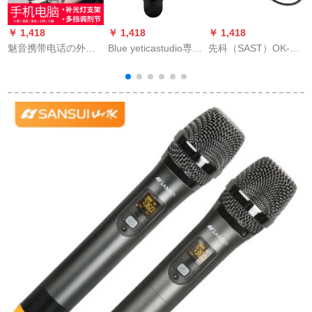
￥ 1,418
￥ 1,418
￥ 1,418
￥
魅音携带电话の外付
Blue yeticastudio専门
先科（SAST）OK-01
T
けオーストリア・デ
キャバクラ携帯型パ
マイクファミリーカ
ュカートドのラジオ
ソコンの携帯电话の
ラオケ専门カライクK
で歌を歌うよ。マイ
录音は、つけます
歌会议ケセラクラブ
クの录音と歌のキャ
yeticastudio黒で挿入
プターセパレート版
します。
（补光ラインプを持
っていた生放送サウ
ドについて）