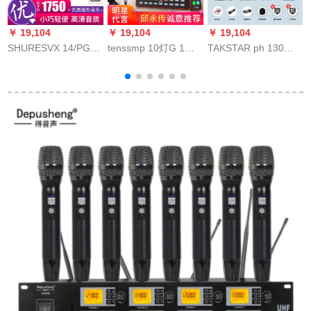
￥ 19,104
￥ 19,104
￥ 19,104
￥
SHURESVX 14/PGA
tenssmp 10灯G 1音
TAKSTAR ph 130全
31 CVL TRニーグ講
カド携帯電話生放送
国民カラオケ携帯電
S
演授业(chect)ジット
デスクパッド通用調
話の生放送は音カド
无线电子メック
音台高速手k歌専用呼
の音を収录して耳を
び声マッキスタ設備
返します。変声器の
フルトラックトラッ
コーンデサのコーダ
クトラック
ンサーの黒の標準装
備+鼎驰のそばにいる
のはイヤです。