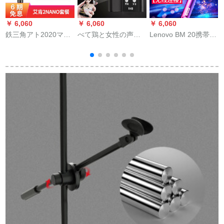
￥ 6,060
￥ 6,060
￥ 6,060
￥
鉄三角アト2020マイ
べて鶏と女性の声変
Lenovo BM 20携帯電
S
カーパシタ·カラオケ
わり器を食べます。
話ワイヤレスバルト
录音录音オーストリ
全国民的に「カラオ
ルマリン全国民カラ
アディック·サウンド
ケの速さ」は音を震
オケス家庭用外音一
トラック·サウンドト
わせて呼びます。
体マイク供歌神器に
2
ラック
KTV宇宙灰を装着し
ています。