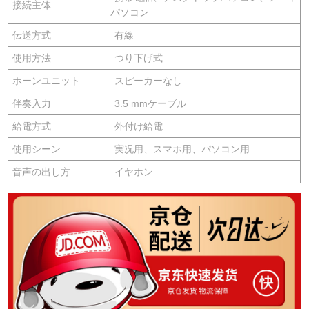
接続主体
パソコン
伝送方式
有線
使用方法
つり下げ式
ホーンユニット
スピーカーなし
伴奏入力
3.5 mmケーブル
給電方式
外付け給電
使用シーン
実况用、スマホ用、パソコン用
音声の出し方
イヤホン