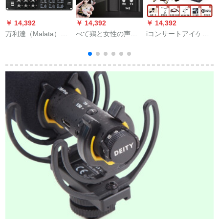
￥ 14,392
￥ 14,392
￥ 14,392
￥
万利達（Malata）W-
べて鶏と女性の声変
iコンサートアイケン
06無線マイクは6つの
わり器を食べます。
マイクVST外付け
ガーチショウの首の
全国民的に「カラオ
オ・ディオカドセテ
ジッドを無線で持ち
ケの速さ」は音を震
ィック歌専用マイク
ます。无线会议用の
わせて呼びます。
+胜Kと呼ぶ。
公演スピチK歌マキを
A
持って、6つの手に持
ってきます。