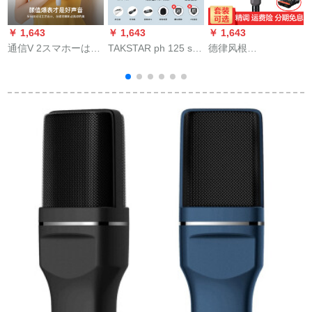
￥ 1,643
￥ 1,643
￥ 1,643
￥
通信V 2スマホーはマ
TAKSTAR ph 125 s全
德律风根
イクファンシーから
国民的K歌携帯帯電話
（TELEFUNKEN）M
知ることができま
マイク神器生放送歌
80/M 81动轮キャパパ
す。AIマイクダイ一
唱設備サーウドカー
シタマイクパソコン
体無線Bluetooth Uセ
ドドドドップAndroid
携帯帯泛用生中継キ
グメートでサードカ
泛用マイク容量麦高
ャクターの名前はピ
ーンドを接続しま
貴金＋モニルター
カトートM 81です。
す。