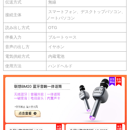
伝送方式
無線
スマートフォン、デスクトップパソコン、
接続主体
ノートパソコン
読み出し方式
OTG
伴奏入力
ブルートゥース
音声の出し方
イヤホン
電気供給方式
内蔵電池
使用方法
ハンドヘルド