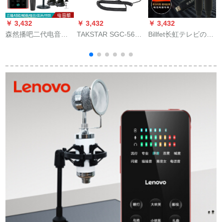
￥ 3,432
￥ 3,432
￥ 3,432
￥
森然播吧二代电音版
TAKSTAR SGC-568
Billfet长虹テレビの全
外付けボイスカード
录画マイクニッポン
国民カラオケの无线
D
携帯生中継カードセ
取材マイクカメラ一
マイク金美科オース
ットキャスター录音
眼レフカメラカメラ
トリアM 1 C 1のテレ
マイク全民k歌携帯電
カメラマイクSGC-
ビィのマイクはつけ
話マイク速手振れ生
568メーが标准装备し
ます2麦のプロシュー
放送コールデバイス
ています。
トを使います。
1
セット播送バーII电音
版+SR-7 Vセット