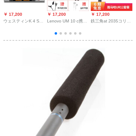
￥ 17,200
￥ 17,200
￥ 17,200
￥
ウェスティンK 4 Sワ
Lenovo UM 10 c携帯
鉄三角at 2035コリン
i
イヤレスマイクは、2
电话のマイクを连想
サーは、外付けのオ
つの高保真U段マキオ
して歌っています。
ーストリアディック
ケ舞台で結婚式場を
全国民のカラオケア
の歌を歌にするカラ
演出します。
ナザーがマクを生放
オケをキーにする携
ジ
送します。
帯电话で生放送しま
す。専门设备は全民
でヤマハのサウドを
配合しています。