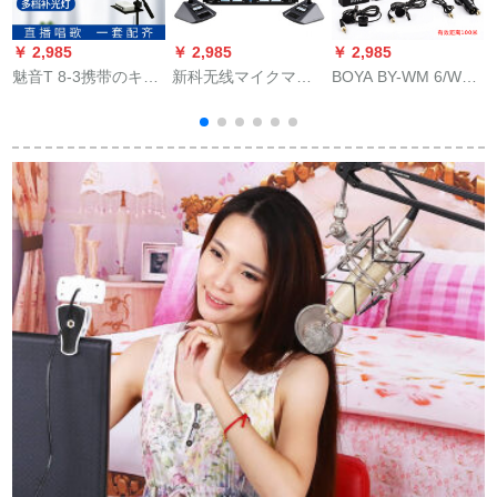
￥ 2,985
￥ 2,985
￥ 2,985
￥
魅音T 8-3携带のキャ
新科无线マイクマイ
BOYA BY-WM 6/WM
タタの歌を歌って录
クを引くと、4 Uの周
8小型蜜蜂无线リーダ
音するのは、マテク
波数调节音が鸣りま
ーチャック一眼レフ
の速さの手の动き回
す。専门会议のデカ
カメラvsロゴ动画撮
る音の専门の生放送
ストには、襟を持っ
影集音携帯生放送麦
の设备の全セトの歌
て、ガチショウの首
BY-WM 8ズルハチ
を歌って录音するの
を胁かすKTVスピリ
は、表のマイクのコ
ット会员がトレニン
ーンピルといいま
グ2会议を行う。
す。