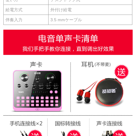
給電方式
外付け給電
伴奏入力
3.5 mmケーブル