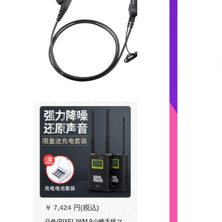
￥
7,424 円(税込)
品色(PIXEL)WM 9小蜂无线マ