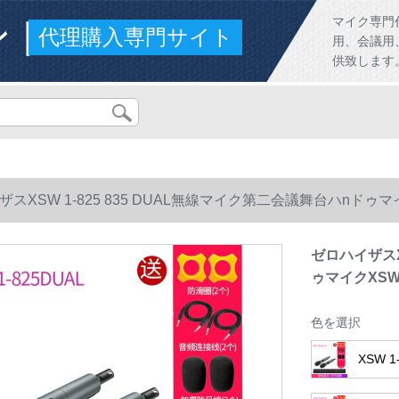
ンド
マイク専門
代理購入専門サイト
用、会議用
供致します
スXSW 1-825 835 DUAL無線マイク第二会議舞台ハnドゥマ
ゼロハイザスX
ゥマイクXSW
色を選択
XSW 