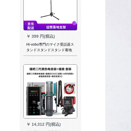
￥
399 円(税込)
Hi-vobo専門のマイク受話器ス
タンドスタンドスタンド着地
金属三脚ステージK歌麦架受話
器ラック加重専門生放送室外
専門マイク着地サポート
￥
14,312 円(税込)