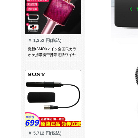
￥
1,352 円(税込)
夏新(AMOI)マイク全国民カラ
オケ携帯携帯携帯電話ワイヤ
レストールのトゥルス歌唱専
門用マイクでカラーされたオ
ーストリアは、一体のAndroid
Att共通K歌宝物マキロズを持
っています。
￥
5,712 円(税込)