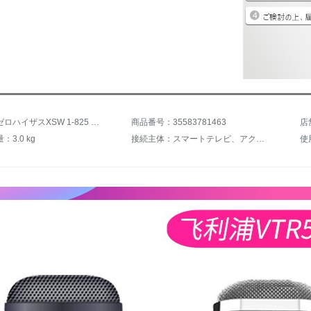
商品名：ゼロハイザスXSW 1-825 835 DUAL無線マイク一引二会議舞台ハンドマイクXSW 1-825 DUALプレゼントスタンド
商品番号：35583781463
店
3.0 kg
接続主体：スマートテレビ、アクティブスピーカー、デスクトップパソコン
使