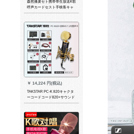
森然播麦セト携帯帯生放送K歌
呼声カードセスト手映客キャ
スター设备大振膜キャスター
￥
14,224 円(税込)
TAKSTAR PC-K 820キャクタ
ーコードコード820+サウンド
トラック専门设备PC-K
820+イノベーションA 5 7.1サ
ウドカードドットコムを电话
生放送します。