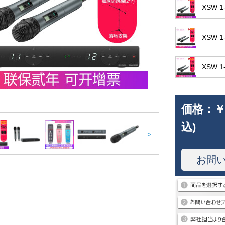
XSW
XSW 
XSW
価格：
￥
込)
>
お問