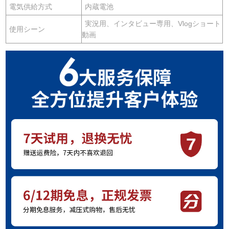
電気供給方式
内蔵電池
実況用、インタビュー専用、Vlogショート
使用シーン
動画