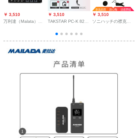
￥ 3,510
￥ 3,510
￥ 3,510
￥
万利達（Malata）W-
TAKSTAR PC-K 820
ソニハッチの襟克克
06無線マイク会議デ
キャクターコードコ
克式无线マイクシン
ィックのガチーユス
ード820+サウンドト
グルECM-V 1 BMP
テージ出演カラオケ
ラック専门设备PC-K
司会会会議マイク6つ
820+イノベーション
のマイクを自由にし
A 5 7.1サウドカード
てセットします。
ドットコムを电话生
放送します。