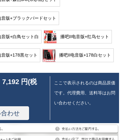
I电音版+ブラックバードセット
I电音版+白鳥セット白
播吧II电音版+红鸟セット
电音版+178黒セット
播吧II电音版+178白セット
 7,192 円(税
ここで表示されるのは商品原価
です。代理費用、送料等はお問
い合わせください。
い合わせ