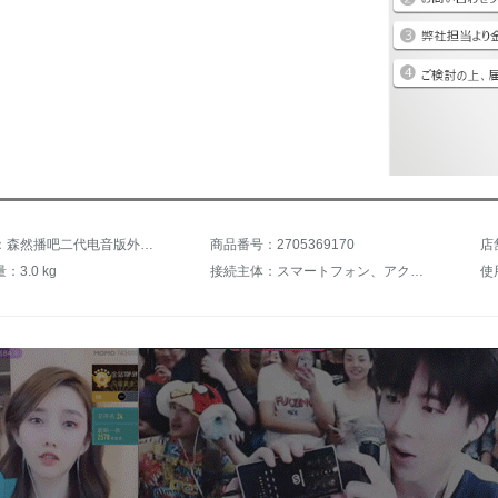
商品名称：森然播吧二代电音版外付けボイスカードセットキャスター录音マイク全民k歌携帯電話マイク速手振れ生放送アピールセットで播送してください。II电音版+MS-2哺乳瓶麦セット
商品番号：2705369170
店
3.0 kg
接続主体：スマートフォン、アクティブスピーカー、デスクトップパソコン、ノートパソコン
使