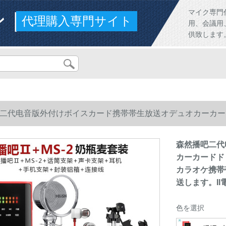
ンド
マイク専門
代理購入専門サイト
用、会議用
供致します
二代电音版外付けボイスカード携帯帯生放送オデュオカーカー
カラオケ携帯帯电话マイク速手振り生放送コード设备セントで生放
森然播吧二代
カーカードド
カラオケ携帯
送します。II
色を選択