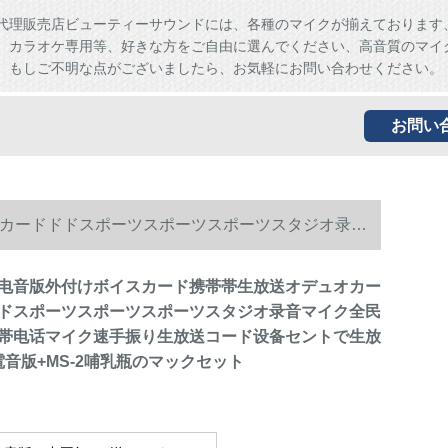
代理販売店ビューティーサウンドには、各種のマイクが揃えております
、カラオケ専用等、好きな方をご自由に選んでください、高音質のマイ
。もしご不明な点がございましたら、お気軽にお問い合わせください。
お問い
カードドドスポーツスポーツスポーツスタジオ录音
送します。II電音版+MS-2哺乳瓶のマックセット
电音版外付けボイスカード携帯帯生放送オデュオカー
ドスポーツスポーツスポーツスタジオ录音マイク全民
帯电话マイク速手振り生放送コード设备セントで生放
電音版+MS-2哺乳瓶のマックセット