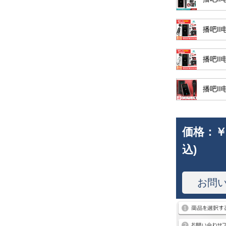
播吧I
播吧I
播吧II
価格：
￥
込)
お問