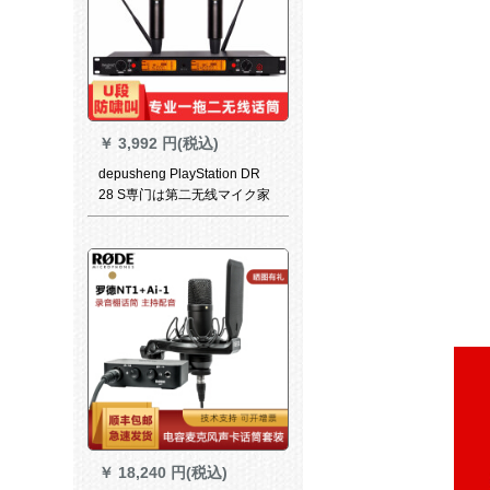
￥
3,992 円(税込)
depusheng PlayStation DR
28 S専门は第二无线マイク家
庭KTVマイクの舞台に出演し
ています。U段赤外線のペア
ポケを引く。
￥
18,240 円(税込)