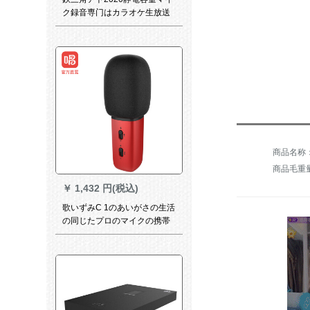
ク録音専门はカラオケ生放送
キャスターで全セト録音カー
ドです。携帯帯の電話のパソ
コで通用する早手歌はマイク
専用のマイクを標準装備して
います。
商品毛重量：
￥
1,432 円(税込)
歌いずみC 1のあいがさの生活
の同じたプロのマイクの携帯
电话のパソコンは速の手で音
の全国民のK歌の通用する容量
のマイクの赤を震动させま
す。