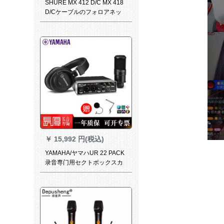
SHURE MX 412 D/C MX 418
D/Cケーブルのフォロアネッ
ク型座麦会議マイク演説教会
堂のデスクトップのマイクMX
418 D/C（フォックス45.7
cm）
￥
15,992 円(税込)
YAMAHA/ヤマハUR 22 PACK
录音専门用セクトボックスカ
ール录音