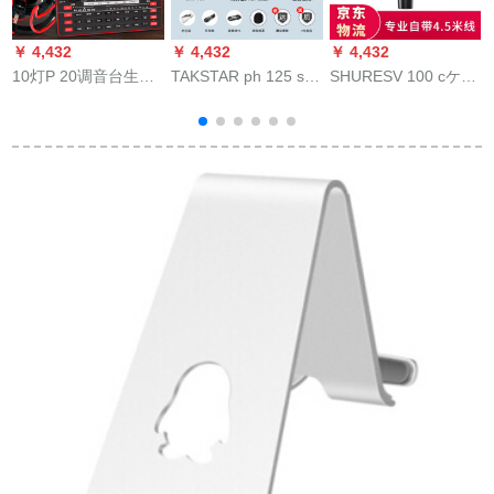
￥ 4,432
￥ 4,432
￥ 4,432
￥
10灯P 20调音台生放
TAKSTAR ph 125 s全
SHURESV 100 cケブ
i
送音カトート外付け
国民的K歌携帯帯電話
ラルを持って、マイ
电器大振膜キャパシ
マイク神器生放送歌
ク家庭用カライクレ
タ速手叫ビマルト录
唱設備サーウドカー
ット教室のボブケー
音棚K歌キャクター设
ドドドドップAndroid
スを持っています。
备フルセットセット
泛用マイク容量麦高
貴金＋モニルター