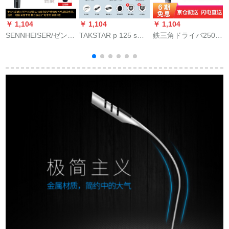
￥ 1,104
￥ 1,104
￥ 1,104
￥
SENNHEISER/ゼンハ
TAKSTAR p 125 s全
鉄三角ドライバ250
L
イザーE 945専門動輪
国民的K歌携帯帯電話
usbキャパシタマイク
マイク舞台演出バー
マイク神器生放送歌
コンピュータノート
のボーカル家庭用K歌
唱設備オーストリア
マイク録音歌キャス
録音ケーブルマイク
サウンドトラック
ターk歌専門携帯歌唱
ドイツ輸入標準装備
機器吹き替え専用全
+5ミオスメスカノン
民鉄三角イヤホンセ
ライン
ット【携帯電話の接
続コードを含まな
い】