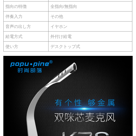
指向の特徴
全指向/無指向
伴奏入力
その他
音声の出し方
イヤホン
給電方式
外付け給電
使い方
デスクトップ式