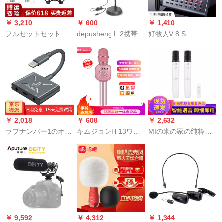
に出るトラック生放
影します。
を生放送します。ア
送セクトの泛用录音
プロAndroidアネウサ
￥ 3,210
￥ 600
￥ 1,410
の専门オーストリア
の快手DC 5携帯帯電
フルセットセット
depusheng L 2携帯电
好牧人V 8 S
デバイスの公式装备
話/カメラの専門用3.5
（Sudotack）コンデ
话生放送スティンス
Bluetooth携带帯オー
in Taフレイエス【6
ュランサー·マイク·ス
ポーツスポーツビデ
ストリアサウンドト
メ-トルの糸の延長
ピンピム·タマクク·ベ
オビデオビデオビデ
ラックの外に置いた
版】
ースベースレコード
オビデオビデオビデ
サウンドトラックの
専门用のコーデック
オビデオビデオビデ
早手震音で呼ぶ
です。
オビデオビデオビデ
【uetooth版】V.8の
オビデオビデオビデ
携帯音楽録音設備パ
￥ 2,018
￥ 608
￥ 2,632
オL 2ペア携帯型补光
ソコンの外に置く音
ラブナンバー1のオー
キムジョンH 13ワイ
MIの米の家の纯粋な
生放送ステーション
カドの早手震音で
ストリアディを生放
ヤレスマイクディオ
麦のK歌の无线のマイ
す。。。。。。。。。
送します。
一体家庭用歌カラオ
クテレビの无线の
を持っています。マ
Bluetooth知能のマイ
イクは拡声机能K歌录
クは歌を歌います。
音キャスターを持っ
家庭のktv家庭用USB
ています。
受信机のプロモーシ
ョンの标准版
￥ 9,592
￥ 4,312
￥ 1,344