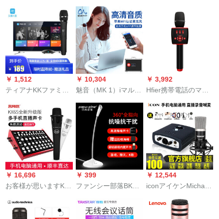
6 S外付けオーストリ
のサドンドンのサウ
帯生放送のスヌープ
ア・デュデッキ・デ
ンドトラックを录音
ク神器デスティック
ッドトラック。MGM
して歌の神器を持っ
ノートプロプロプロ
の生放送で、カラオ
ています。
プロモーション生放
ケがレコーディング
送设备セト【ハドン
して歌を歌ってくれ
ド麦】绅士黒
ます。マイク専门设
￥ 1,512
￥ 10,304
￥ 3,992
备はフルです。
ティアナKKファミリ
魅音（MK 1）iマルシ
Hfier携帯電話のマイ
ーカラオケカラオケ
ェ携帯電話のマイク
ク無線Bluetoothには
ケケ付音楽ワレスマ
カラケを歌にしま
音声カードドゥマイ
イク海信创维ハイア
す。マイクの野外キ
クを内蔵していま
アネットワークTCL
ャクターが生放送し
す。全国民K歌震え生
シャシャア歌MM-38
た录音设备のアタッ
放送マイク·ディオ·セ
SProロックロック
プAndroid携带のサウ
トのツイ·スピー3 D
ドカードドの宇宙银
はK歌宝曜石黒をめぐ
￥ 16,696
￥ 399
￥ 12,544
（电气音が変わりま
らしています。
お客様が思いますKX
ファンシー部落BKパ
iconアイケンMichan
す、笑いの拍手を避
6 S外付けオーストリ
ソコンミーティング/
Micha外付け付けのオ
けます）などの効果
ア・デュデッキ・デ
キッスク生放送/チキ
ーストリアディック
があります。
ッドトラック。K歌キ
マキUSB版サウンド
は麦录音设备容量