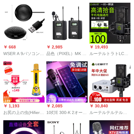
タキスタ深空灰
セトをプロにしま
す。
￥ 668
￥ 2,985
￥ 19,493
WSER A 9パソコン録
品色（PIXEL）MK 7
ルーテルトラトLCT
音マイクノートPCゲ
小蜂无线マイク専门
249 proコンデサク携
ームサウンドデスク
カメラ収音マイクキ
帯电话生放送PCカラ
USB会議容量Mr
ヤノンニン、ソニの
オケプレーヤープレ
netwaクミーティング
一眼レフ携帯电话の
ーヤープレーヤープ
トレインインA 9イン
录音を取材します。
レーヤー生放送设备
フレット
フルセット249
procondenビデオ
￥ 1,193
￥ 2,085
￥ 30,840
お尻の上の虫(Hifier)
10灯E 300-K 2オース
ルーテルテルテル
はスピカの小さい黄
トリアディック携帯
LCT 249 PROキャッ
色の人の子供のマイ
电话用パソコ泛用外
チャーデバイスアイ
ク无线のマイクのK歌
付け生放送设备克克
ク4 NANOセット【コ