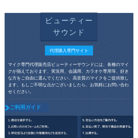
コンの携帯电话の生
放送のサウンドトラ
ックドのアネウサの
ビューティー
マイクの屋外での录
音设备のフルセトは
サウンド
So 8サードです。
代理購入専門サイト
マイク専門代理販売店ビューティーサウンドには、各種のマイ
クが揃えております、実況用、会議用、カラオケ専用等、好き
な方をご自由に選んでください、高音質のマイクをご提供致し
ます。もしご不明な点がございましたら、お気軽にお問い合わ
せください。
ご利用ガイド