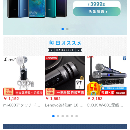
￥ 1,192
￥ 1,592
￥ 2,152
￥
mi-600アタッチド版
Lenovo连想um 10 c
C.O.K W-801无线マ
ミニボント·コーナ·マ
全国民カラオケ携帯
イクシステム家庭カ
イク·ピアノ·テ·ピア
电话マイク歌唱神器
ラオケ携帯帯ブルル
ノピグ
家庭ktvピンピジュー
ターゼW-801 A充电