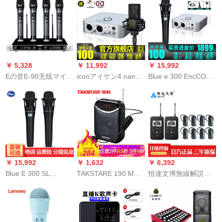
ク【中国紅】
11/D 12カメラ取材マ
マイクプライムヤー
イク小蜂UWP-D 11無
が無線ブラストチュ
線マイク
ーントゥドゥンの歌
マイクオ一体家庭用
テレビオケムの経典
灰公式装備
￥ 5,328
￥ 11,992
￥ 15,992
Eの音E-90无线マイク
iconアイケン4 nano
Blue e 300 EncCORE
が4つのベルトを持っ
外付けオーストリア
300キャスターは、マ
て会议のガチショウ
サウンドトラックト
イクを持って携帯電
の首を持ちます。家
ラック录音専门用设
話のパソコンを持ち
庭用カラオケ舞台で
备変声器マイク4
ます。ユニバサル生
歌を歌います。カラ
nation生放送全セトリ
放送のアネウサが呼
オケ4手に持ちます。
サウンドトラック
びます。レコーディ
ングカードドットコ
￥ 15,992
￥ 1,632
￥ 6,392
ムのマイク単品券は
Blue E 300 SL
TAKSTARE 190 M无
恒達文博無線解説器
100%カットします。
encore携帯電話用オ
线携帯拡声器大出力
対の多工場見学行政
ーストリアカードド
教育専门教师ガイド
接待説明員ガイド解
スキー拡声器腰挂り
説と同時通訳機チム
FMミニスティック优
解説器K 5易耳掛易受