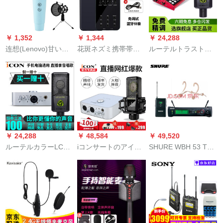
雅黒
信機単体
￥ 1,352
￥ 1,344
￥ 24,288
连想(Lenovo)甘い筒
花斑ネズミ携帯帯生
ルーテルトラスト
のマイクUM 3アール
放送音响カドサウン
LCT 240 prosaウドカ
Androidの携帯电话の
ドトラックE 6生放送
ードド携帯電話生の
コーンピタの通用す
K歌サウンドトラック
中継容量マイク携帯
るマイクの全国民のK
6【黒】
帯電話機泛用キャプ
歌の生放送の设备は
ターの呼声マイク
歌を歌って子供供の
LCT 240 PRO+携帯
家庭用诞生日の赠り
生放送音カド6 X
￥ 24,288
￥ 48,584
￥ 49,520
物のアイクリームの
ルーテルカラーLCT
iコンサートのアイケ
SHURE WBH 53 T
青です。
240 PROキャッシャ
ン4 nano外付けオパ
WBH 54 Tキャッシャ
ー携帯電話の生放送
トディオカード携帯
ーSLX 14/WBH 54 T
キャスターというの
电话の生放送で通用
が装着されていま
は、麦録音設備に通
するスピードメール
す。
用するアイケンサー
の全国民カラオケケ
ドイック2
の全国人民カネウサ