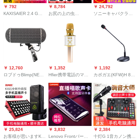
nano+Profeです。
がレコーディングし
￥ 792
￥ 8,784
￥ 24,792
て歌を歌います。マ
KAXISAIER 2.4 G无
お尻の上の虫
ソニーキャバクラの
イク専门の设备は全
线マジック小蜂教师
（Hfier）G 30携帯帯
一眼レフD 11マイク
部セトです。アイケ
拡声器リアダー式ジ
電話のマイク全国民K
+四電一充+マイク収
ン4 nano+レヴェット
ットテープテープテ
歌ワイヤレス
集箱+博雅携帯帯電話
で441セトです。
ープ生录音取材カメ
Bluetooth Smaトラッ
の中継線に適用され
ラ一眼レフ2.4 Gワイ
クは音響室外カラオ
ます。
ヤレスドレッド
ケ经典灰＋テレビオ
スティックを持ちま
￥ 12,760
￥ 1,352
￥ 1,192
す。
ロブドゥBlimp(NEW)
Hfier携帯電話のマイ
カボガエ(KFW)H 836
豚かごマイク防風ダ
ク無線Bluetoothには
会议マイクリングリ
ンパセト3点セット
音声カドのマイクを
ングリングリングピ
内蔵しています。全
ル
国民K歌震え生放送コ
リンサー·マイクオ一
体セト携帯帯电话テ
レコムX 5金
￥ 25,824
￥ 3,832
￥ 2,384
お客様が思いますKX
Lenovo Frontバージ
十灯G 1音カノン携帯