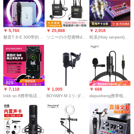
の宝の携帯帯电话の
克震え音k歌叫ビクタ
ンピータ配合が必
Bluetoothを内蔵して
ー录音専门用マキャ
要】
います。カラオケの
ク全セク
全国民の歌のマイク
￥ 5,760
￥ 25,868
￥ 2,918
フュージョン。
魅音T 8-E 300带的音
ソニーの小型蜜蜂d
蛇圣(Holy serpent)サ
声卡德を手にして、
11は無線マイクuwp-
ウドカードドットコ
マイクを手にして速
d 21をアップダウン
ム生放送で歌ように
く生放送します。全
します。
しましょう。全人民
巻のカライクデバイ
神器マイクラF 007-
スパソコンの外付け
900サウドンカードデ
サウドカードドドT
ット【容量麦网红ア
8-E 300で黒です。
ネウサー専门版】
￥ 7,118
￥ 1,005
￥ 668
Ickb so 8携帯电话の
BOYABY-M 1リ-ダの
depusheng携帯电话
オーストリアディッ
マイク専门カメラ、
の录音キャパシタネ
クの歌を歌うための
デジタル一眼レフの
の赤はラジオの音响
専门用のキャクター
取材录音全向型マイ
コントロの襟を放送
カラオケカラオケカ
クの生放送街で、小
します。Mai ku授业
ラオケボックスの外
蜂マイクBY-M 1を撮
はVLOGが震动して音