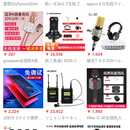
爱図仕(Auture)Deity
歌いずみG 2无线ブロ
appro.4 G无线マイク
V-mic D 3 Pro携带一
ックトゥスパーク携
小蜂师长教师拡声器
见レフ录音麦パソコ
帯テープパソコンを
リアダー式ハンドセ
ンビエンデオーV-mic
生放送します。マイ
ット公式标准装备
D 3 Pro
クです。コーデュン
でKTV无线マイクデ
ュオ一体カラオケボ
ックス
￥ 287
￥ 16,536
￥ 7,024
goatywei全国民K歌神
鉄三角形t 2035コエ
魅音T 8-3-320ベルト
器携帯帯電話マイク
ンデ・マイクは、キ
キャクターK歌マキ歌
無線Bluetooth家庭用
ャスタタの携帯电话
生放送呼声マキ录歌
歌を歌にする子供用
で外付けのオースト
设备パソコ外付けの
マイクはオ・ディオ
リアを生放送した楽
サウドンカープドッ
一体型パソコディッ
曲のマイクを歌専门
チャK歌のセクシ黒
ク汎用家庭用カーラ
设备用の全民にソー
オケ【簡易版】バラ
トします。
￥ 2,224
￥ 23,912
￥ 7,992
ゴルドを持って参加
10灯K 2マイク携帯帯
ソニインターネット
Hfier G 30全国民カラ
します。
オーストリアディッ
無線マイクUWP-D
オケ神器携帯帯電話