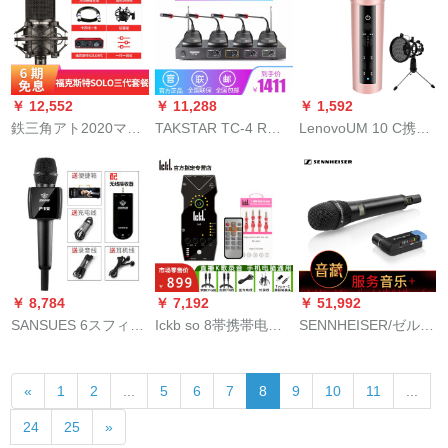
ャクターのレコーデ
トラックを食べま
Maiu変声器MiU+胜
ィングと歌を歌にす
す。
pc-500 kといいま
るマイク専门设备の
す。
セクトはiSK E 300マ
￥ 12,552
￥ 11,288
￥ 1,592
イクである。
鉄三角アト2020マイ
TAKSTAR TC-4 R无
LenovoUM 10 C携帯
クパシタマキ录音テ
线マイクを引くと、4
電話マイク全国民カ
ープ录音テ専门コー
つの会议のガチー・
ラオケタ専門用マイ
スコースコースコー
チョウクがホーク本
クノートAndroid
スコースコースコー
体+4会议を司会しま
coundenコードマイ
ス
す。
クでカラオケ効果的
な青春版ローズキー
￥ 8,784
￥ 7,192
￥ 51,992
SANSUES 6スフィア
Ickb so 8帯携帯电话
SENNHEISER/ゼルハ
用マイクククと無線
のサウンドトラック
ーザAVX 835 SET専
受信機
トラックトラックの
门无线カメラの一眼
«
1
2
...
5
6
7
8
9
10
11
...
ヒット曲を歌にしま
レフの现场インタワ
す。全国の民のカラ
ー录音
24
25
»
オケボックスのパソ