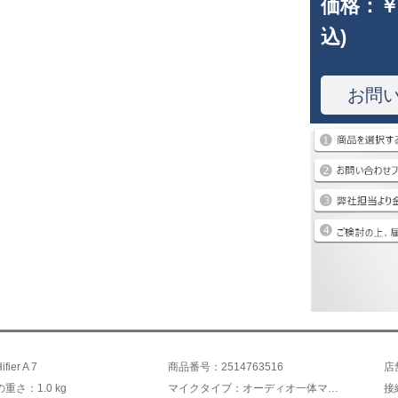
価格：
￥
込)
お問
ier A 7
商品番号：2514763516
店
重さ：1.0 kg
マイクタイプ：オーディオ一体マイク