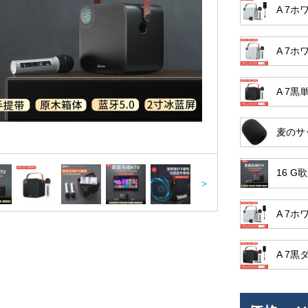
A 7
A 7
A 7黒
麦のサ
16 
>
A 7
A 7