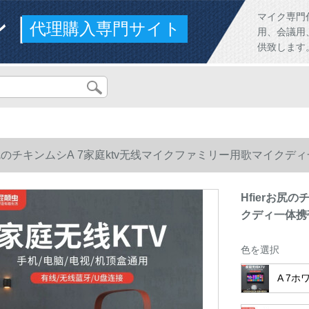
ンド
マイク専門
代理購入専門サイト
用、会議用
供致します
rお尻のチキンムシA 7家庭ktv无线マイクファミリー用歌マイク
Hfierお尻
クディ一体携
色を選択
A 7