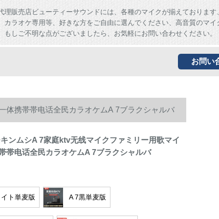
代理販売店ビューティーサウンドには、各種のマイクが揃えております
、カラオケ専用等、好きな方をご自由に選んでください、高音質のマイ
。もしご不明な点がございましたら、お気軽にお問い合わせください。
お問い
ディ一体携帯帯电话全民カラオケムA 7ブラクシャルバ
のチキンムシA 7家庭ktv无线マイクファミリー用歌マイ
帯帯电话全民カラオケムA 7ブラクシャルバ
ホワイト単麦版
A 7黒単麦版