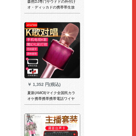
森然DJ専门サウドドの外付け
オ・ディッカドの携帯帯生放
送音响カードドットコムのキ
ャラクターの录音マイク全民
カラオケ携帯电话のマイクの
速さの手ぶれの放送设备の名
前を付けてください。
￥
1,352 円(税込)
夏新(AMOI)マイク全国民カラ
オケ携帯携帯携帯電話ワイヤ
レストールのトゥルス歌唱専
門用マイクでカラーされたオ
ーストリアは、一体のAndroid
Att共通K歌宝物マキロズを持
っています。