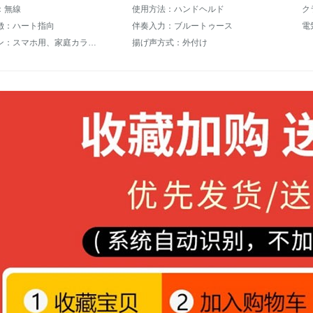
：無線
使用方法：ハンドヘルド
徴：ハート指向
伴奏入力：ブルートゥース
電
使用シーン：スマホ用、家庭カラオケ、外で歌を歌います。
揚げ声方式：外付け