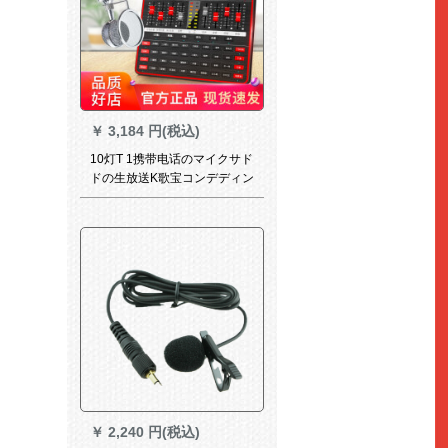
￥
3,184 円(税込)
10灯T 1携带电话のマイクサド
ドの生放送K歌宝コンデディン
サービスPCの外付け设备调音
台の速手キャスターの歌の呼
声マット
￥
2,240 円(税込)