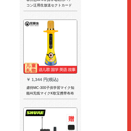
コン泛用生放送セクトカード
デスクスクスクは同K歌克6-7
です。
￥
1,344 円(税込)
虐待MC-300子供学習マイク知
能AI无线マイクK歌宝携带布布
鲁トゥルス歌を歌にする子供
朗読主宰AI版【8 Gメモカド
+マッカバーを送る】