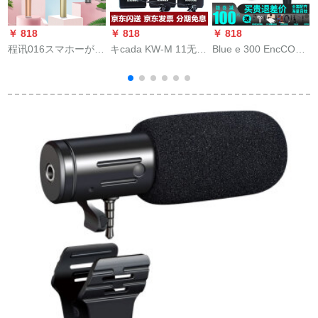
￥ 818
￥ 818
￥ 818
￥
程讯016スマホーがマ
キcada KW-M 11无线
Blue e 300 EncCORE
イクでオウが一体型
マイク専门インタビ
300キャスターは、マ
のマイクブルーoth无
ビク一见レフカプ収
イクを持って携帯電
线ガイとコーラスカ
音マイク携帯帯生放
話のパソコンを持ち
ラオケのサウドを歌
送カクダKW-M 11无
ます。ユニバサル生
にします。三本で
线第一弾二（金属本
放送のアネウサが呼
す。
体）
びます。レコーディ
ングサウドカードド
の設備Blue en
300+艾肯Upod Pro