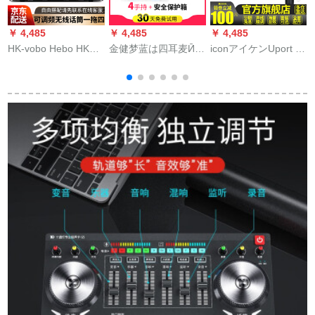
￥ 4,485
￥ 4,485
￥ 4,485
￥
HK-vobo Hebo HK
金健梦蓝は四耳麦Ӣ装
iconアイケンUport 2
T
669専门の无线マイク
式の无线マイク専门
外付けオーストリア
は4 Uの周波数を调整
演出舞台「マイクU段
サウンドトラック生
します。マイク出演
ktv屋外结婚祝の家庭
放送でブラボー录音
会议舞台の家庭ktvネ
用无线マイクを引く
设备のフルトラック
タは4つの黒い首をか
と、四専用の麦を持
という名前です。ま
けています。
つ／安全防卫箱を持
た、一般的なクレジ
つ
ットカードで
す。。。。。。。。。