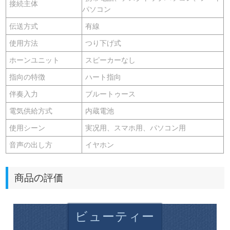
接続主体
パソコン
伝送方式
有線
使用方法
つり下げ式
ホーンユニット
スピーカーなし
指向の特徴
ハート指向
伴奏入力
ブルートゥース
電気供給方式
内蔵電池
使用シーン
実况用、スマホ用、パソコン用
音声の出し方
イヤホン
商品の評価
ビューティー