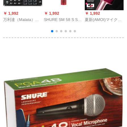
￥ 1,992
￥ 1,992
￥ 1,992
￥
万利達（Malata）W-
SHURE SM 58 S SM
夏新(AMOI)マイク全
06無線マイクは6つの
58専门のワイヤード
国民カラオケ携帯携
ガーチショウの首の
マイクテストでギタ
帯携帯電話ワイヤレ
ジッドを無線で持ち
を弾きます。家庭用
ストールのトゥルス
ます。无线会议用の
KTVマイク生放送サ
歌唱専門用マイクで
公演スピチK歌マキを
ントカードド1話を放
カラーされたオース
持って、6つの手に持
します。（48 Vスラ
トリアは、一体の
パ
ってきます。
イドで電気を供給し
Android Att共通K歌宝
ます。）
物マキロズを持って
います。