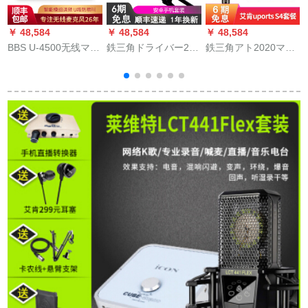
￥ 48,584
￥ 48,584
￥ 48,584
￥
BBS U-4500无线マイ
鉄三角ドライバー250
鉄三角アト2020マイ
クを引くと、无线マ
USB容量マイク携帯
カクラマキ录音テー
イク结婚式カラオケ
电话の全国民カラオ
プ录音テ専门コース
の司会会カラオケが
ケ录音パソコ専门マ
コースコースコース
家庭用の浓い灰色に
イク神器ラジオの吹
コースコースドカー
なります。
替え录音歌设备キー
リングドットコム生
パーが歌うAndroid携
放送専门用セトレイ
带帯セト