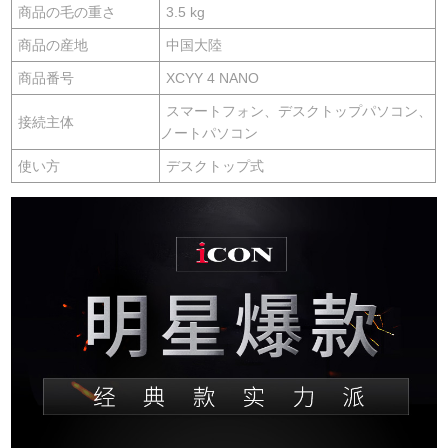
商品の毛の重さ
3.5 kg
商品の産地
中国大陸
商品番号
XCYY 4 NANO
スマートフォン、デスクトップパソコン、
接続主体
ノートパソコン
使い方
デスクトップ式